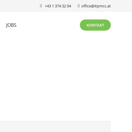
+43 1 374 32 04
office@itpmcc.at
JOBS
KONTAKT